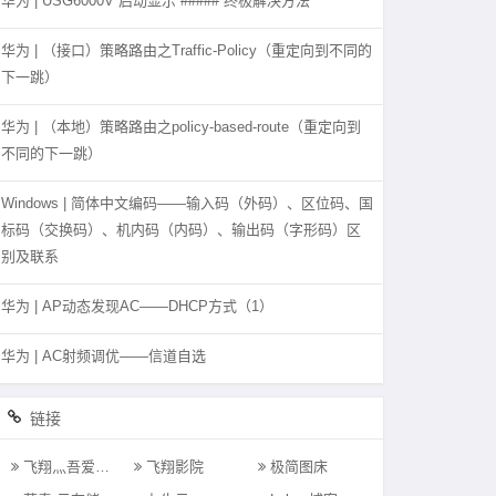
华为 | USG6000V 启动显示”#####”终极解决方法
华为 | （接口）策略路由之Traffic-Policy（重定向到不同的
下一跳）
华为 | （本地）策略路由之policy-based-route（重定向到
不同的下一跳）
Windows | 简体中文编码——输入码（外码）、区位码、国
标码（交换码）、机内码（内码）、输出码（字形码）区
别及联系
华为 | AP动态发现AC——DHCP方式（1）
华为 | AC射频调优——信道自选
链接
飞翔灬吾爱的Blog
飞翔影院
极简图床