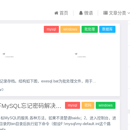
首页
微语
文章分类
mysql
windows
批处理
数据库
存档。结构如下图，exesql.bat为批处理文件，用于...
0
windows下MySQL忘记密码解决方法
mysql
密码
windows
标MySQL的服务,各种方法，如果不清楚请baidu；2、进入控制台，进
录的bin目录后执行如下命令（假设F:\mysql\my-default.ini这个路
fa...