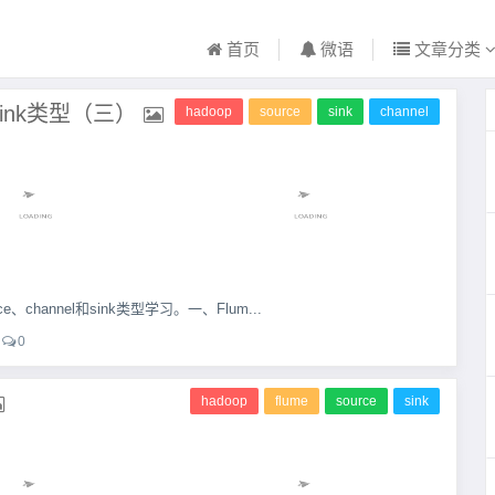
首页
微语
文章分类
l和sink类型（三）
hadoop
source
sink
channel
channel和sink类型学习。一、Flum...
0
hadoop
flume
source
sink