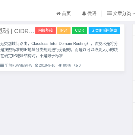
首页
微语
文章分类
华为网络基础 | CIDR无类别域间路由
网络基础
IPv4
CIDR
无类别域间路由
类别域间路由，Classless Inter-Domain Routing），该技术是将分
不是按照标准的IP地址分类规则进行分配的，而是以可以改变大小的块
在确定IP地址结构时，不是限于标准...
华为RS/Wlan/FW
2018-9-16
8046
0