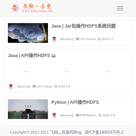
Java | Jar包操作HDFS系统问题
fishyoung
C/C++/Java
2020-2-7
Java | API操作HDFS
fishyoung
C/C++/Java
2020-2-4
Python | API操作HDFS
fishyoung
PHP/Python
2020-2-4
飞翔灬吾爱的Blog
渝ICP备14002470号-2
Copyright © 2017-2021