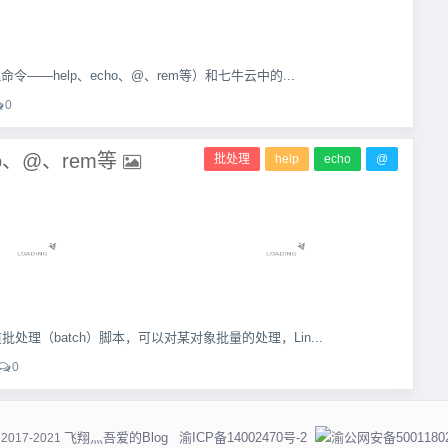
令——help、echo、@、rem等）和七牛云中的...
0
ho、@、rem等
批处理
help
echo
@
处理（batch）脚本，可以对某对象批量的处理，Lin...
0
飞翔灬吾爱的Blog
渝ICP备14002470号-2
渝公网安备50011802
© 2017-2021