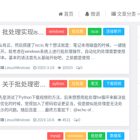
首页
微语
文章分类
Windows | 批处理实现iscsi连接和断开
windows
批处理
iscsi
连接断开
私有云，然后搭建了iscsi,有个想法就是：笔记本用磁盘的时候，一键链
开。就考虑在windows系统上进行批处理操作，自动化的处理需要使用
的的脚本。基本的语法首先从基础开始吧，之前都是使用 ...
Linux/Windows
2020-3-19
10503
0
Windows | 关于批处理密文显示密码的解决问题
python
批处理
密文
下载视频
是测试了Python下载视频的方法，后来想想用批处理for循环来解决批
次优化的时候，觉得加入了密码验证更妥当，但是貌似批处理是无法处
的问题。随后百度……最终方案如下：@echo of...
Linux/Windows
2019-10-6
4531
0
mysql
windows
批处理
数据库