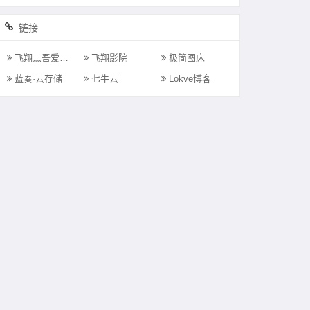
链接
飞翔灬吾爱的Blog
飞翔影院
极简图床
蓝奏·云存储
七牛云
Lokve博客