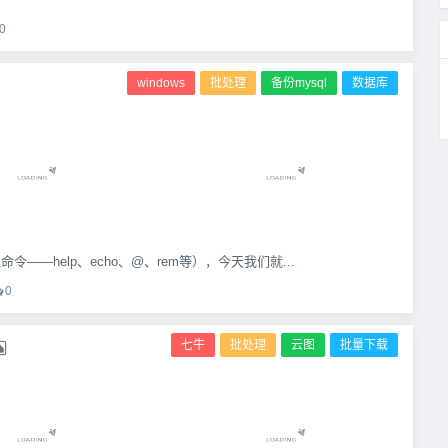
0
windows
批处理
备份mysql
数据库
令——help、echo、@、rem等），今天我们就...
0
七牛
批处理
云图
批量下载