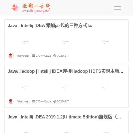
Java | Intellij IDEA 添加jar包的三种方式
fishyoung
C/C++/Java
2020-2-7
Java/Hadoop | Intellij IDEA连接Hadoop HDFS实现本地调试
fishyoung
C/C++/Java
2020-2-7
Java | Intellij IDEA 2019.1.2(Ultimate Edition)旗舰版（破解）