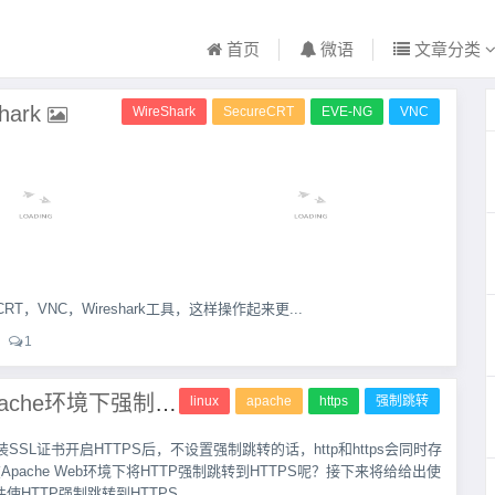
首页
微语
文章分类
hark
WireShark
SecureCRT
EVE-NG
VNC
T，VNC，Wireshark工具，这样操作起来更...
1
Linux | Apache环境下强制http跳转至https的配置总结
linux
apache
https
强制跳转
SSL证书开启HTTPS后，不设置强制跳转的话，http和https会同时存
pache Web环境下将HTTP强制跳转到HTTPS呢？接下来将给给出使
文件使HTTP强制跳转到HTTPS...