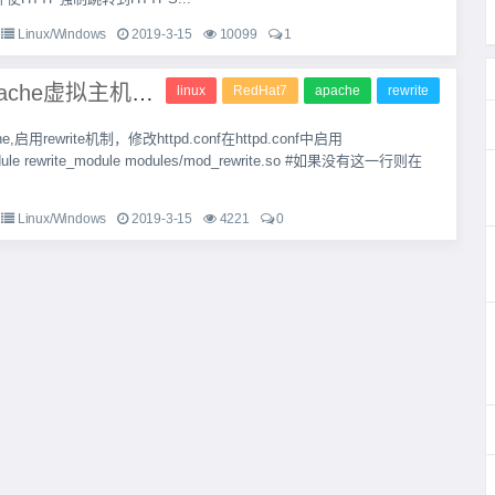
Linux/Windows
2019-3-15
10099
1
Linux | apache虚拟主机和rewrite配置规则解释
linux
RedHat7
apache
rewrite
e,启用rewrite机制，修改httpd.conf在httpd.conf中启用
odule rewrite_module modules/mod_rewrite.so #如果没有这一行则在
Linux/Windows
2019-3-15
4221
0