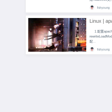
fishyoung
1.配置apach
rewriteLoadM
配...
fishyoung