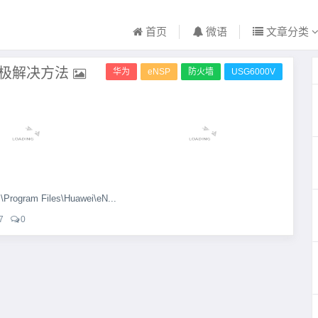
首页
微语
文章分类
”终极解决方法
华为
eNSP
防火墙
USG6000V
am Files\Huawei\eN...
7
0