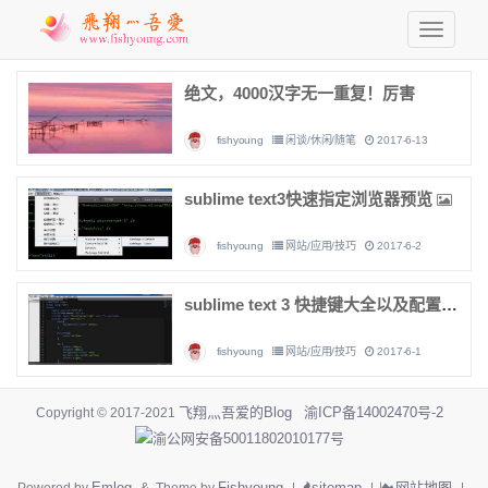
绝文，4000汉字无一重复！厉害
fishyoung
闲谈/休闲/随笔
2017-6-13
sublime text3快速指定浏览器预览
fishyoung
网站/应用/技巧
2017-6-2
sublime text 3 快捷键大全以及配置编译环境
fishyoung
网站/应用/技巧
2017-6-1
飞翔灬吾爱的Blog
渝ICP备14002470号-2
Copyright © 2017-2021
渝公网安备50011802010177号
Emlog
Fishyoung
sitemap
网站地图